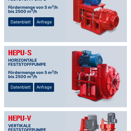
3
Fördermenge von 5 m
/h
3
bis 2500 m
/h
Datenblatt
Anfrage
HEPU-S
HORIZONTALE
FESTSTOFFPUMPE
3
Fördermenge von 5 m
/h
3
bis 2500 m
/h
Datenblatt
Anfrage
HEPU-V
VERTIKALE
FESTSTOFFPUMPE